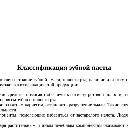
Классификация зубной пасты
сле: состояние зубной эмали, полости рта, наличие или отсутс
поможет классификация этой продукции:
ие средства помогают обеспечить гигиену ротовой полости, за
доровьем зубов и полости рта.
е развитым кариесом, остановить разрушение эмали. Такие сре
ельности.
поненты, помогающие избавиться от застарелого налета. Люд
даря растительным и иным лечебным компонентам оказывают к