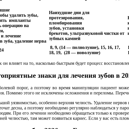
чшие
Наихудшие дни для
тобы удалить зубы,
протезирования,
вить импланты
пломбирования
ь операцию на
зубов, установки
и,
брекетов, ультразвуковой чистки от
 и лечение
зубных камней
в зуба, удаление нерва
8, 9, (14 — полнолуние), 15, 16, 17,
 24
18, 19, (28 — новолуние)
ак он влияет на то, насколько быстрым будет процесс восстановле
оприятные знаки для лечения зубов в 20
 болевой порог, а поэтому во время манипуляции пациент мо
ргия. Помимо этого не исключены осложнения и переломы. Переч
льшой уязвимостью, особенно верхняя челюсть. Удаление нервов 
точат десна, а поэтому необходимо регулярно наблюдаться у пар
юдям. При его лечении необходимо обращаться только к провере
ней челюстью, там может появиться кариес. Если у вас есть плом