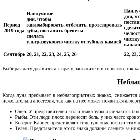
Наилу
Наилучшие
дни, ч
дни, чтобы
поста
Период
запломбировать, отбелить, протезировать
сделат
2019 года
зубы, поставить брекеты
челюст
сделать
чистку
ультразвуковую чистку от зубных камней
канало
Сентябрь
20, 21, 22, 23, 24, 25, 26
22, 23,
Выбирая дату для визита к врачу, загляните и в гороскоп, так к
Неблаг
Когда луна пребывает в неблагоприятных знаках, снижается
нежелательна анестезия, так как на нее может появиться алле
Овен. У представителей этого знака зубы отличаются бо
Рыбы. Эти люди плохо переносят боль, у них часто крово
Козерог. Кариес представляет сильную опасностью этим л
Телец. Представители этого знака должны следить за ниж