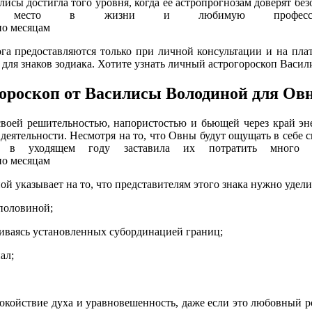
сы достигла того уровня, когда её астропрогнозам доверят безо
место в жизни и любимую профессию, до
га предоставляются только при личной консультации и на плат
для знаков зодиака. Хотите узнать личный астрогороскоп Васил
ороскоп от Василисы Володиной для Ов
своей решительностью, напористостью и бьющей через край эн
еятельности. Несмотря на то, что Овны будут ощущать в себе си
ов в уходящем году заставила их потратить много 
ой указывает на то, что представителям этого знака нужно удел
половиной;
ваясь установленных субординацией границ;
ал;
окойствие духа и уравновешенность, даже если это любовный ро