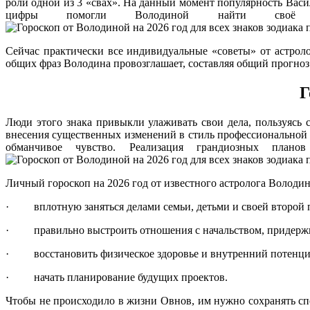
роли одной из 3 «свах». На данный момент популярность Васили
цифры помогли Володиной найти своё 
Сейчас практически все индивидуальные «советы» от астроло
общих фраз Володина провозглашает, составляя общий прогноз 
Г
Люди этого знака привыкли улаживать свои дела, пользуясь 
внесения существенных изменений в стиль профессиональной д
обманчивое чувство. Реализация грандиозных план
Личный гороскоп на 2026 год от известного астролога Володин
· вплотную заняться делами семьи, детьми и своей второй 
· правильно выстроить отношения с начальством, придержи
· восстановить физическое здоровье и внутренний потенци
· начать планирование будущих проектов.
Чтобы не происходило в жизни Овнов, им нужно сохранять сп