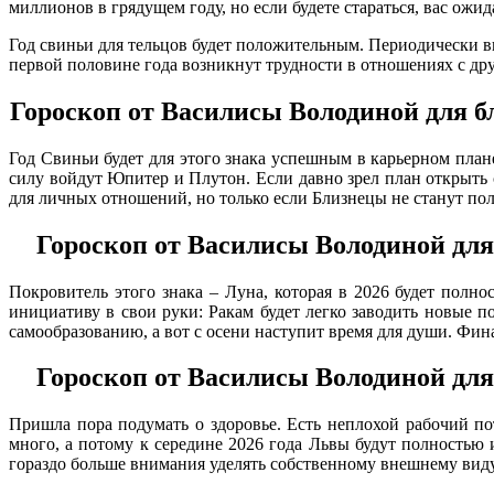
миллионов в грядущем году, но если будете стараться, вас ожи
Год свиньи для тельцов будет положительным. Периодически вы
первой половине года возникнут трудности в отношениях с др
Гороскоп от Василисы Володиной для б
Год Свиньи будет для этого знака успешным в карьерном план
силу войдут Юпитер и Плутон. Если давно зрел план открыть 
для личных отношений, но только если Близнецы не станут пол
Гороскоп от Василисы Володиной для
Покровитель этого знака – Луна, которая в 2026 будет полно
инициативу в свои руки: Ракам будет легко заводить новые п
самообразованию, а вот с осени наступит время для души. Фина
Гороскоп от Василисы Володиной для
Пришла пора подумать о здоровье. Есть неплохой рабочий пот
много, а потому к середине 2026 года Львы будут полностью
гораздо больше внимания уделять собственному внешнему виду,