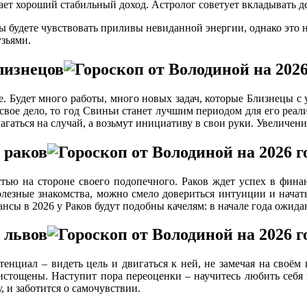
дает хороший стабильный доход. Астролог советует вкладывать д
 будете чувствовать приливы невиданной энергии, однако это не
узьями.
лизнецов
е. Будет много работы, много новых задач, которые Близнецы с 
свое дело, то год Свиньи станет лучшим периодом для его реа
агаться на случай, а возьмут инициативу в свои руки. Увеличен
 раков
стью на стороне своего подопечного. Раков ждет успех в финан
олезные знакомства, можно смело довериться интуиции и начат
нсы в 2026 у Раков будут подобны качелям: в начале года ожида
 львов
енциал – видеть цель и двигаться к ней, не замечая на своём 
 истощены. Наступит пора переоценки – научитесь любить себя
 и заботится о самочувствии.