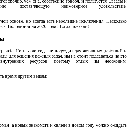
говорочно, чем она, собственно говоря, и пользуется. Звёзды и
ставляющую неимоверное удовольствие.
ной основе, но всегда есть небольшие исключения. Несколько
исы Володиной на 2026 года? Тогда поехали!
на
ергией. Но начало года не подходит для активных действий и
лы для решения важных задач, им не стоит поддаваться на это
внутренних ресурсов, поэтому отдых им необходим.
ить время другим вещам:
ман, а новых знакомств и связей в новом году можно ожидать