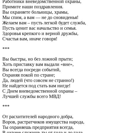
Работники вневедомственной охраны,
Примите наши поздравления.
Вы охраняете больницы, храмы,
Мы спим, а вам — не до сновиденья!
Желаем вам – пусть легкой будет служба,
Пусть ценит вас начальство и семья.
Здоровья крепкого и верной дружбы,
Счастья вам, иначе говоря!
***
Вы быстры, но без ложной прыти;
Хоть приставку вам выдали «вне»,
Вы всегда посреди событий,
Охраняя покой по стране;
Да, людей (что совсем не странно!)
Не найдется под стать вам нигде!
С Днем вневедомственной охраны –
Лучшей службы всего МВД!
***
От расхитителей народного добра,
Воров, растратчиков имущества народа,
Ты охраняешь предприятия всегда,
В охране служишь ты от года и до года.