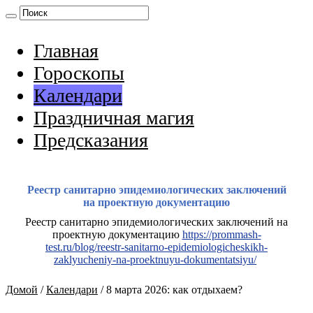
Главная
Гороскопы
Календари
Праздничная магия
Предсказания
Реестр санитарно эпидемиологических заключений
на проектную документацию
Реестр санитарно эпидемиологических заключений на
проектную документацию
https://prommash-
test.ru/blog/reestr-sanitarno-epidemiologicheskikh-
zaklyucheniy-na-proektnuyu-dokumentatsiyu/
Домой
/
Календари
/
8 марта 2026: как отдыхаем?