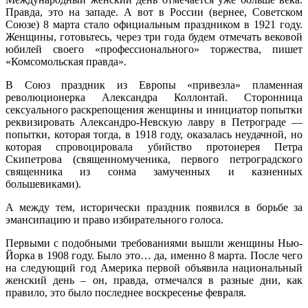
Правда, это на западе. А вот в России (вернее, Советском
Союзе) 8 марта стало официальным праздником в 1921 году.
Женщины, готовьтесь, через три года будем отмечать вековой
юбилей своего «профессионального» торжества, пишет
«Комсомольская правда».
В Союз праздник из Европы «привезла» пламенная
революционерка Александра Коллонтай. Сторонница
сексуального раскрепощения женщины и инициатор попытки
реквизировать Александро-Невскую лавру в Петрограде —
попытки, которая тогда, в 1918 году, оказалась неудачной, но
которая спровоцировала убийство протоиерея Петра
Скипетрова (священномученика, первого петроградского
священника из сонма замученных и казненных
большевиками).
А между тем, исторически праздник появился в борьбе за
эмансипацию и право избирательного голоса.
Первыми с подобными требованиями вышли женщины Нью-
Йорка в 1908 году. Было это… да, именно 8 марта. После чего
на следующий год Америка первой объявила национальный
женский день – он, правда, отмечался в разные дни, как
правило, это было последнее воскресенье февраля.