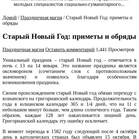
молодых специалистов социально-гуманитарного...
Домой
/
Праздничная магия
/
Старый Новый Год: приметы и
обряды
Старый Новый Год: приметы и обряды
Праздничная магия
Оставить комментарий
1,441 Просмотров
Уникальный праздник – старый Новый год – отмечается в
ночь с 13 на 14 января. Это название праздника является
оксюмороном (сочетанием слов с противоположным
значением) и появилось благодаря особенностям
возникновения праздника.
Своим происхождением старый Новый год обязан переходу с
юлианского на григорианский календарь. Продолжительность
года в юлианском календаре 365 и 1/4 дней, что на 11 с
небольшим минут больше, чем длина солнечного года. Таким
образом, каждые 128 лет накапливается лишний день.
Григорианский календарь эту ошибку исключает.
В момент перехода в 1582 году следующий после 4 октября
день в католических странах был объявлен 15 октября. В