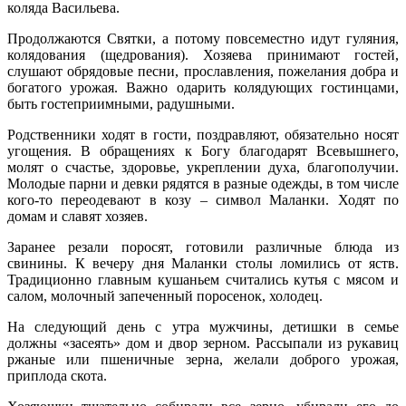
коляда Васильева.
Продолжаются Святки, а потому повсеместно идут гуляния,
колядования (щедрования). Хозяева принимают гостей,
слушают обрядовые песни, прославления, пожелания добра и
богатого урожая. Важно одарить колядующих гостинцами,
быть гостеприимными, радушными.
Родственники ходят в гости, поздравляют, обязательно носят
угощения. В обращениях к Богу благодарят Всевышнего,
молят о счастье, здоровье, укреплении духа, благополучии.
Молодые парни и девки рядятся в разные одежды, в том числе
кого-то переодевают в козу – символ Маланки. Ходят по
домам и славят хозяев.
Заранее резали поросят, готовили различные блюда из
свинины. К вечеру дня Маланки столы ломились от яств.
Традиционно главным кушаньем считались кутья с мясом и
салом, молочный запеченный поросенок, холодец.
На следующий день с утра мужчины, детишки в семье
должны «засеять» дом и двор зерном. Рассыпали из рукавиц
ржаные или пшеничные зерна, желали доброго урожая,
приплода скота.