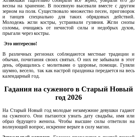
Хозяюшки тщательно собирали все зерно, убирали его до
весны на хранение. В посевную высевали вместе с другим
зерном на поля. Существовало множество песен, приговорок
и танцев специально для таких обрядовых действий.
Молодежь жгли костры, устраивали гуляния. Жгли снопы
соломы, очищаясь от нечистой силы и недобрых духов,
прыгали через костры.
Это интересно!
В различных регионах соблюдаются местные традиции и
обычаи, почитания своих святых. О них не забывали в этот
день, обращались с молитвами о здоровье, помощи. Гуляли
шумно, весело, так как настрой праздника передается на весь
календарный год.
Гадания на суженого в Старый Новый
год 2026
На Старый Новый год молодые незамужние девушки гадают
на суженого. Они пытаются узнать дату свадьбы, имя или
образ будущего жениха. Чтобы высшие силы ответили на
волнующий вопрос, искренне верьте в силу магии.