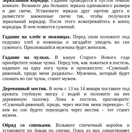
Зеркальный коридор.
Гадание проводится в пустой темной
комнате. Возьмите два больших зеркала одинакового размера
и две свечи. Установите зеркала друг против друга и
разместите зажженные свечи так, чтобы получился
зеркальный коридор. После этого всматривайтесь в конец
коридора. В нем появится суженый.
Гадание на хлебе и ножницах.
Перед сном положите под
подушку хлеб и ножницы и загадайте увидеть во сне
суженого. Приснившийся мужчина будет женихом.
Гадание на чулках.
В канун Старого Нового года
приобретите новые чулки. Перед тем, как ложиться в постель,
наденьте на одну ногу чулок и произнесите: «Суженый-
ряженый, приди меня раздевать». Мужчина, который будет
снимать во сне чулок, станет мужем.
Деревянный мостик.
В ночь с 13 на 14 января поставьте под
кровать глубокую миску с водой и положите на нее
деревянную палочку. Лежа в постели, проговорите:
«Суженый-ряженый, приди, через мостик меня переведи». С
кем во сне будете переходить через мостик – тот станет
мужем.
Обряд со спичками.
Возьмите спичечный коробок и
установите по бокам по спичке. Одна из них олицетворяет