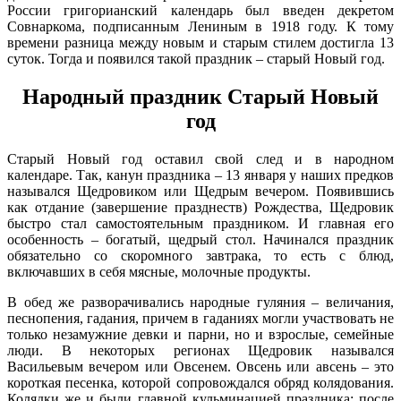
России григорианский календарь был введен декретом
Совнаркома, подписанным Лениным в 1918 году. К тому
времени разница между новым и старым стилем достигла 13
суток. Тогда и появился такой праздник – старый Новый год.
Народный праздник Старый Новый
год
Старый Новый год оставил свой след и в народном
календаре. Так, канун праздника – 13 января у наших предков
назывался Щедровиком или Щедрым вечером. Появившись
как отдание (завершение празднеств) Рождества, Щедровик
быстро стал самостоятельным праздником. И главная его
особенность – богатый, щедрый стол. Начинался праздник
обязательно со скоромного завтрака, то есть с блюд,
включавших в себя мясные, молочные продукты.
В обед же разворачивались народные гуляния – величания,
песнопения, гадания, причем в гаданиях могли участвовать не
только незамужние девки и парни, но и взрослые, семейные
люди. В некоторых регионах Щедровик назывался
Васильевым вечером или Овсенем. Овсень или авсень – это
короткая песенка, которой сопровождался обряд колядования.
Колядки же и были главной кульминацией праздника: после