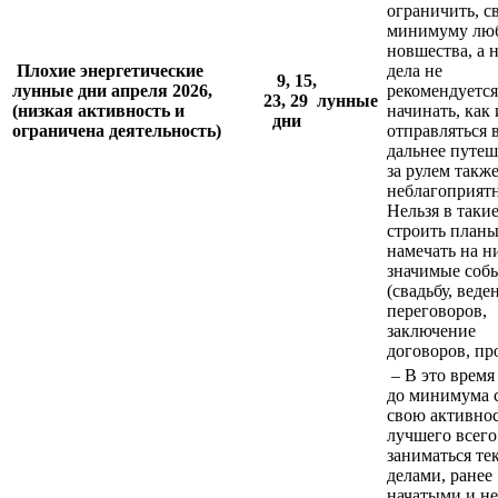
ограничить, с
минимуму лю
новшества, а 
Плохие энергетические
дела не
9, 15,
лунные дни апреля 2026,
рекомендуетс
23, 29
лунные
(низкая активность и
начинать, как 
дни
ограничена деятельность)
отправляться 
дальнее путеш
за рулем такж
неблагоприятн
Нельзя в таки
строить планы
намечать на н
значимые соб
(свадьбу, веде
переговоров,
заключение
договоров, про
– В это время
до минимума 
свою активнос
лучшего всего
заниматься т
делами, ранее
начатыми и не