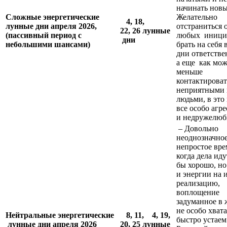
начинать новы
Сложные энергетические
Желательно
4, 18,
лунные дни апреля 2026,
отстраниться 
22, 26
лунные
(пассивный период с
любых инициа
дни
небольшими шансами)
брать на себя 
дни ответстве
а еще как мо
меньше
контактироват
неприятными 
людьми, в это
все особо агр
и недружелюб
– Довольно
неоднозначное
непростое вре
когда дела иду
бы хорошо, но
и энергии на 
реализацию,
воплощение
задуманное в 
не особо хвата
Н
ейтральные энергетические
8, 11,
4, 19,
быстро устаем
лунные дни апреля 2026
20, 25
лунные