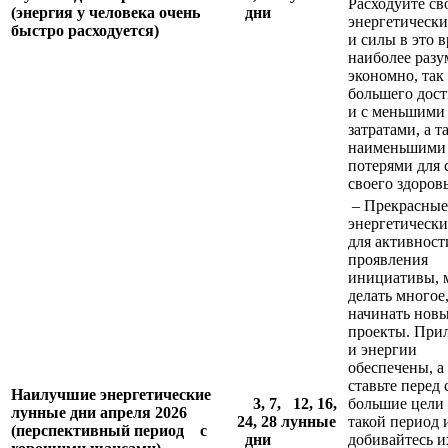
Расходуйте св
(энергия у человека очень
дни
энергетически
быстро расходуется)
и силы в это 
наиболее разу
экономно, так
большего дост
и с меньшими
затратами, а т
наименьшими
потерями для 
своего здоровь
– Прекрасные
энергетически
для активност
проявления
инициативы, 
делать многое
начинать нов
проекты. При
и энергии
обеспечены, а 
ставьте перед
Наилучшие энергетические
3, 7,
12, 16,
большие цели
лунные дни апреля 2026
24, 28
лунные
такой период 
(перспективный период
с
дни
добивайтесь и