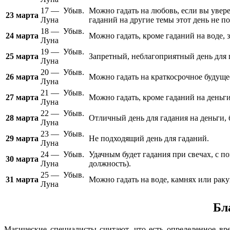
17 — Убыв.
Можно гадать на любовь, если вы увере
23 марта
Луна
гаданий на другие темы этот день не по
18 — Убыв.
24 марта
Можно гадать, кроме гаданий на воде, 
Луна
19 — Убыв.
25 марта
Запретный, неблагоприятный день для 
Луна
20 — Убыв.
26 марта
Можно гадать на краткосрочное будущее
Луна
21 — Убыв.
27 марта
Можно гадать, кроме гаданий на деньг
Луна
22 — Убыв.
28 марта
Отличный день для гадания на деньги, б
Луна
23 — Убыв.
29 марта
Не подходящий день для гаданий.
Луна
24 — Убыв.
Удачным будет гадания при свечах, с п
30 марта
Луна
должность).
25 — Убыв.
31 марта
Можно гадать на воде, камнях или рак
Луна
Бл
Магические специалисты считают, что есть определенное вр