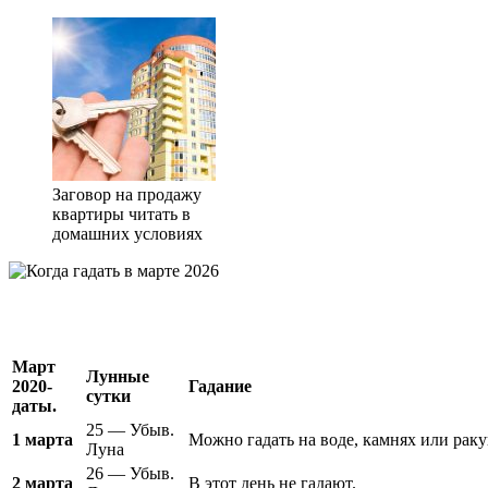
Заговор на продажу
квартиры читать в
домашних условиях
Март
Лунные
2020-
Гадание
сутки
даты.
25 — Убыв.
1 марта
Можно гадать на воде, камнях или рак
Луна
26 — Убыв.
2 марта
В этот день не гадают.