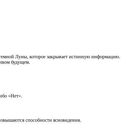
я темной Луны, которое закрывает истинную информацию.
ливом будущем.
ибо «Нет».
 повышаются способности ясновидения.