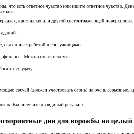
ны, что есть ответное чувство или ищите ответное чувство. Де
дходит.
зеркалах, кристаллах или другой светоотражающей поверхности.
гаданий.
, связанное с работой и сослуживцами.
и, финансы. Можно их оттолкнуть.
огатство, удачу.
омощью свечей (должен участвовать огонь) на очень серьезные,
ушках. Вы получите правдивый результат.
агоприятные дни для ворожбы на целый 
емя, когда лучше всего проводить ритуалы, связанные с прори