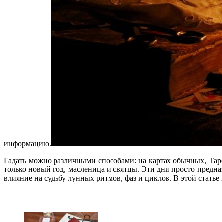
информацию.
Гадать можно различными способами: на картах обычных, Таро
только новый год, масленица и святцы. Эти дни просто предн
влияние на судьбу лунных ритмов, фаз и циклов. В этой статье 