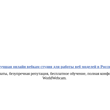
учшая онлайн вебкам студия для работы веб моделей в Росс
аты, безупречная репутация, бесплатное обучение, полная конф
WorldWebcam.