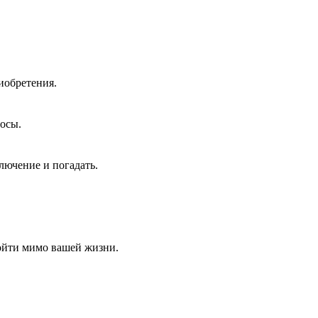
иобретения.
росы.
лючение и погадать.
ройти мимо вашей жизни.