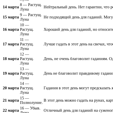
8 — Растущ.
14 марта
Нейтральный день. Нет гарантии, что р
Луна
9 — Растущ.
15 марта
Не подходящий день для гаданий. Могу
Луна
10 —
16 марта
Растущ.
Хороший день для гаданий, но относит
Луна
11 —
17 марта
Растущ.
Лучше гадать в этот день на свечах, ч
Луна
12 —
18 марта
Растущ.
День, не очень благоволит гаданиям. О
Луна
13 —
19 марта
Растущ.
День не благоволит правдивому гадани
Луна
14 —
20 марта
Растущ.
Гадания в этот день могут предсказать
Луна
15 —
21 марта
В этот день можно гадать на рунах, ка
Полнолуние.
16 — Убыв.
22 марта
Отличный день для гаданий на суженого
Луна