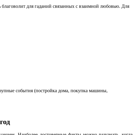
нь благоволит для гаданий связанных с взаимной любовью. Для
 крупные события (постройка дома, покупка машины,
год
цанием. Наиболее достоверные факты можно разузнать, когда