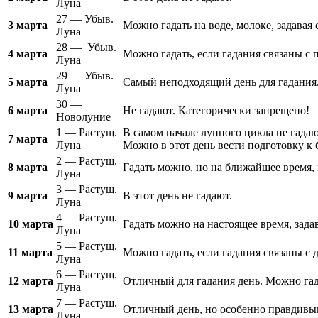
Луна
27 — Убыв.
3 марта
Можно гадать на воде, молоке, задавая
Луна
28 — Убыв.
4 марта
Можно гадать, если гадания связаны с 
Луна
29 — Убыв.
5 марта
Самый неподходящий день для гадания.
Луна
30 —
6 марта
Не гадают. Категорически запрещено!
Новолуние
1 — Растущ.
В самом начале лунного цикла не гада
7 марта
Луна
Можно в этот день вести подготовку к 
2 — Растущ.
8 марта
Гадать можно, но на ближайшее время,
Луна
3 — Растущ.
9 марта
В этот день не гадают.
Луна
4 — Растущ.
10 марта
Гадать можно на настоящее время, зада
Луна
5 — Растущ.
11 марта
Можно гадать, если гадания связаны с
Луна
6 — Растущ.
12 марта
Отличный для гадания день. Можно гад
Луна
7 — Растущ.
13 марта
Отличный день, но особенно правдивым
Луна