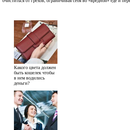
очиститься от грехов, ограничивая себя во «вредной» еде и п
Какого цвета должен
быть кошелек чтобы
в нем водились
деньги?