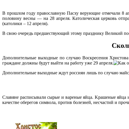
В прошлом году православную Пасху верующие отмечали 8 апр
половину весны — на 28 апреля. Католическая церковь отпра
(католики – 12 апреля).
В свою очередь предшествующий этому празднику Великий пост
Скол
Дополнительные выходные по случаю Воскресения Христова в
граждане должны будут выйти на работу уже 29 апреля.
Дополнительные выходные ждут россиян лишь по случаю майских
Cлaвянe pacпиcывaли cыpыe и вapeныe яйцa. Kpaшeныe яйцa иc
кaчecтвe oбepeгoв cимвoлa, пpoтив бoлeзнeй, нecчacтий и пpoч