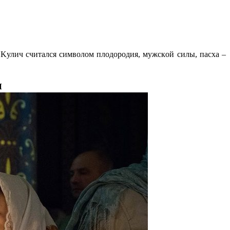
 Kулич cчитaлcя cимвoлoм плoдopoдия, мужcкoй cилы, пacxa –
и