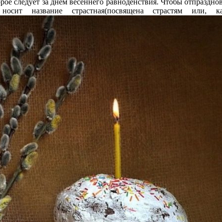
торое следует за днем весеннего равноденствия. Чтобы отпраздн
носит название страстная(посвящена страстям или, 