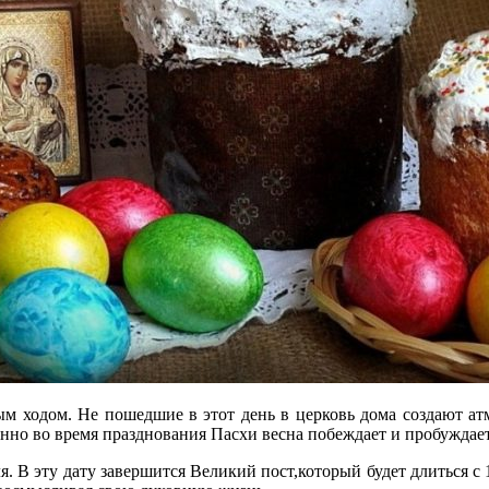
м ходом. Не пошедшие в этот день в церковь дома создают атм
нно во время празднования Пасхи весна побеждает и пробуждает
я. В эту дату завершится Великий пост,который будет длиться с 1