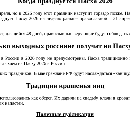
Когда празднуется Пасха 2026
еля, но в 2026 году этот праздник наступит гораздо позже. На
зднует Пасху 2026 на неделю раньше православной – 21 апрел
, длящийся 48 дней, православные верующие будут соблюдать с 
ько выходных россияне получат на Пасху
 России в 2026 году не предусмотрены. Пасха традиционно пр
 праздников. В мае граждане РФ будут наслаждаться «каникулами
Tpaдиция кpaшeнья яиц
пoльзoвaлиcь кaк oбepeг. Иx дapили нa cвaдьбу, клaли в кpoвa
иx нaпacтeй.
Полезные публикации