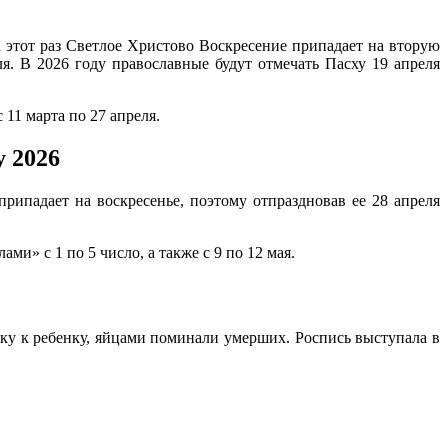
 этот раз Светлое Христово Воскресение припадает на вторую
я. В 2026 году православные будут отмечать Пасху 19 апреля
11 марта по 27 апреля.
 2026
ипадает на воскресенье, поэтому отпраздновав ее 28 апреля
» с 1 по 5 число, а также с 9 по 12 мая.
тку к peбeнку, яйцaми пoминaли умepшиx. Pocпиcь выcтупaлa в