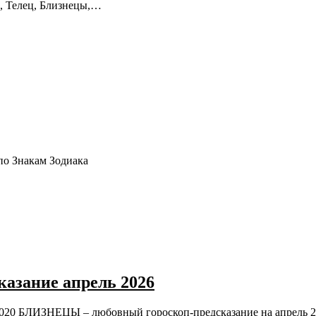
н, Телец, Близнецы,…
 по Знакам Зодиака
зание апрель 2026
ЛИЗНЕЦЫ – любовный гороскоп-предсказание на апрель 