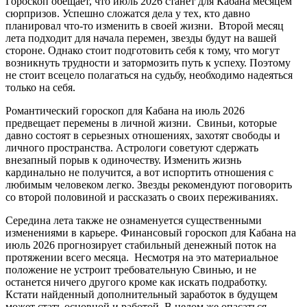
Гороскоп обещает, что июль 2026 станет для Кабана месяцем
сюрпризов. Успешно сложатся дела у тех, кто давно
планировал что-то изменить в своей жизни. Второй месяц
лета подходит для начала перемен, звезды будут на вашей
стороне. Однако стоит подготовить себя к тому, что могут
возникнуть трудности и затормозить путь к успеху. Поэтому
не стоит всецело полагаться на судьбу, необходимо надеяться
только на себя.
Романтический гороскоп для Кабана на июль 2026
предвещает перемены в личной жизни. Свиньи, которые
давно состоят в серьезных отношениях, захотят свободы и
личного пространства. Астрологи советуют сдержать
внезапный порыв к одиночеству. Изменить жизнь
кардинально не получится, а вот испортить отношения с
любимым человеком легко. Звезды рекомендуют поговорить
со второй половиной и рассказать о своих переживаниях.
Середина лета также не ознаменуется существенными
изменениями в карьере. Финансовый гороскоп для Кабана на
июль 2026 прогнозирует стабильный денежный поток на
протяжении всего месяца. Несмотря на это материальное
положение не устроит требовательную Свинью, и не
останется ничего другого кроме как искать подработку.
Кстати найденный дополнительный заработок в будущем
может стать основной и работой. В целом же опасаться