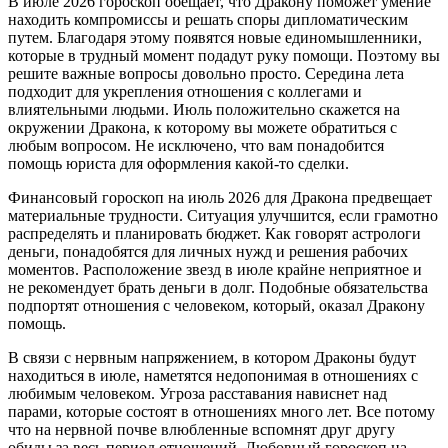
В июле 2026 гороскоп обещает, что Дракону поможет умение
находить компромиссы и решать споры дипломатическим
путем. Благодаря этому появятся новые единомышленники,
которые в трудный момент подадут руку помощи. Поэтому вы
решите важные вопросы довольно просто. Середина лета
подходит для укрепления отношения с коллегами и
влиятельными людьми. Июль положительно скажется на
окружении Дракона, к которому вы можете обратиться с
любым вопросом. Не исключено, что вам понадобится
помощь юриста для оформления какой-то сделки.
Финансовый гороскоп на июль 2026 для Дракона предвещает
материальные трудности. Ситуация улучшится, если грамотно
распределять и планировать бюджет. Как говорят астрологи
деньги, понадобятся для личных нужд и решения рабочих
моментов. Расположение звезд в июле крайне неприятное и
не рекомендует брать деньги в долг. Подобные обязательства
подпортят отношения с человеком, который, оказал Дракону
помощь.
В связи с нервным напряжением, в котором Драконы будут
находиться в июле, наметятся недопонимая в отношениях с
любимым человеком. Угроза расставания нависнет над
парами, которые состоят в отношениях много лет. Все потому
что на нервной почве влюбленные вспомнят друг другу
обиды за весь период отношений. Любовный гороскоп на