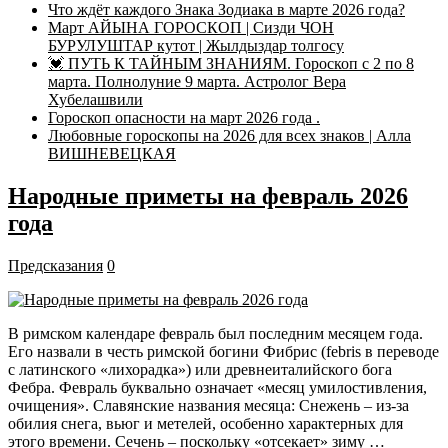
Что ждёт каждого Знака Зодиака в марте 2026 года?
Март АЙЫНА ГОРОСКОП | Сизди ЧОН
БУРУЛУШТАР кутот | Жылдыздар толгосу
💓 ПУТЬ К ТАЙНЫМ ЗНАНИЯМ. Гороскоп с 2 по 8
марта. Полнолуние 9 марта. Астролог Вера
Хубелашвили
Гороскоп опасности на март 2026 года .
Любовные гороскопы на 2026 для всех знаков | Алла
ВИШНЕВЕЦКАЯ
Народные приметы на февраль 2026
года
Предсказания
0
В римском календаре февраль был последним месяцем года.
Его назвали в честь римской богини Фибрис (febris в переводе
с латинского «лихорадка») или древнеиталийского бога
Фебра. Февраль буквально означает «месяц умилостивления,
очищения». Славянские названия месяца: Снежень – из-за
обилия снега, вьюг и метелей, особенно характерных для
этого времени. Сечень – поскольку «отсекает» зиму …